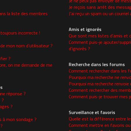
Je ne peux pas envoyer de mess
Je reçois sans arrêt des messag
ns la liste des membres
J’ai reçu un spam ou un courrie
Amis et ignorés
toujours incorrecte !
Que sont mes listes d’amis et d
Comment puis-je ajouter/supprim
 de mon nom d’utilisateur ?
d’ignorés ?
ier ?
Recherche dans les forums
re, on me demande de me
Comment rechercher dans les f
Pourquoi ma recherche ne renvo
Pourquoi ma recherche renvoie 
es
Comment rechercher des memb
une réponse ?
Comment puis-je trouver mes p
 ?
ages ?
Surveillance et favoris
Quelle est la différence entre le
ons à mon sondage ?
Comment mettre en favoris ou s
 ?