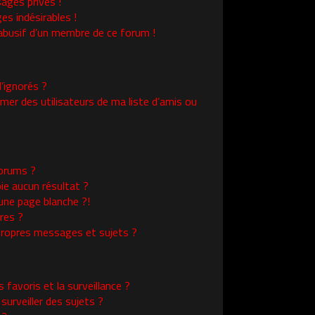
ages privés !
es indésirables !
l abusif d’un membre de ce forum !
’ignorés ?
er des utilisateurs de ma liste d’amis ou
orums ?
ie aucun résultat ?
une page blanche ?!
res ?
ropres messages et sujets ?
s favoris et la surveillance ?
urveiller des sujets ?