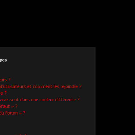
upes
eurs ?
d’utilisateurs et comment les rejoindre ?
e ?
raissent dans une couleur différente ?
éfaut » ?
 du forum » ?