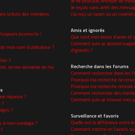
Je ne peux pas envoyer de mess
Je reçois sans arrêt des messag
ns la liste des membres
J’ai reçu un spam ou un courrie
Amis et ignorés
toujours incorrecte !
Que sont mes listes d’amis et d
Comment puis-je ajouter/supprim
 de mon nom d’utilisateur ?
d’ignorés ?
ier ?
Recherche dans les forums
re, on me demande de me
Comment rechercher dans les f
Pourquoi ma recherche ne renvo
Pourquoi ma recherche renvoie 
es
Comment rechercher des memb
une réponse ?
Comment puis-je trouver mes p
 ?
ages ?
Surveillance et favoris
Quelle est la différence entre le
ons à mon sondage ?
Comment mettre en favoris ou s
 ?