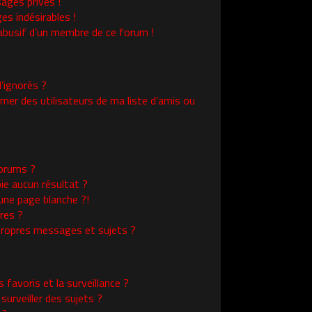
ages privés !
es indésirables !
l abusif d’un membre de ce forum !
’ignorés ?
er des utilisateurs de ma liste d’amis ou
orums ?
ie aucun résultat ?
une page blanche ?!
res ?
ropres messages et sujets ?
s favoris et la surveillance ?
urveiller des sujets ?