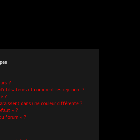
upes
eurs ?
d’utilisateurs et comment les rejoindre ?
e ?
raissent dans une couleur différente ?
éfaut » ?
 du forum » ?