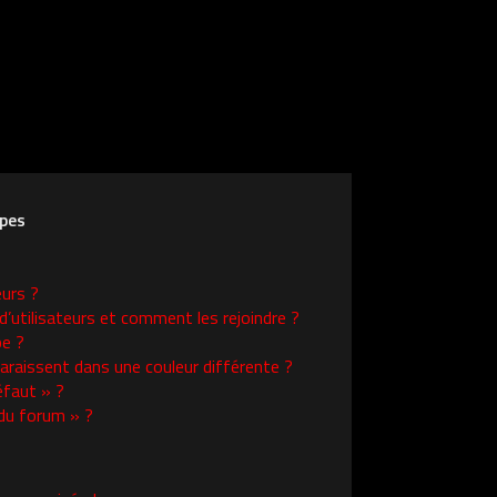
upes
eurs ?
d’utilisateurs et comment les rejoindre ?
e ?
raissent dans une couleur différente ?
éfaut » ?
 du forum » ?