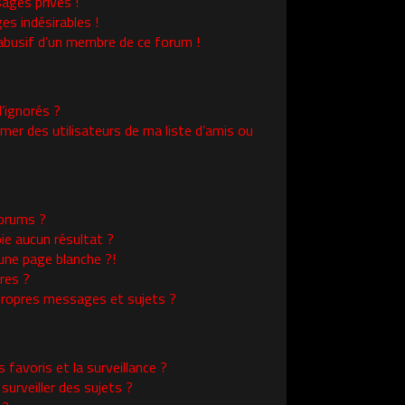
ages privés !
es indésirables !
l abusif d’un membre de ce forum !
’ignorés ?
er des utilisateurs de ma liste d’amis ou
orums ?
ie aucun résultat ?
une page blanche ?!
res ?
ropres messages et sujets ?
s favoris et la surveillance ?
urveiller des sujets ?