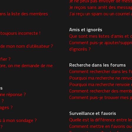
Je ne peux pas envoyer de mess
Je reçois sans arrêt des messag
ns la liste des membres
J’ai reçu un spam ou un courrie
Amis et ignorés
toujours incorrecte !
Que sont mes listes d’amis et d
Comment puis-je ajouter/supprim
 de mon nom d’utilisateur ?
d’ignorés ?
ier ?
Recherche dans les forums
re, on me demande de me
Comment rechercher dans les f
Pourquoi ma recherche ne renvo
Pourquoi ma recherche renvoie 
es
Comment rechercher des memb
une réponse ?
Comment puis-je trouver mes p
 ?
ages ?
Surveillance et favoris
Quelle est la différence entre le
ons à mon sondage ?
Comment mettre en favoris ou s
 ?