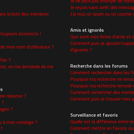
Je ne peux pas envoyer de mess
Je reçois sans arrêt des messag
ns la liste des membres
J’ai reçu un spam ou un courrie
Amis et ignorés
toujours incorrecte !
Que sont mes listes d’amis et d
Comment puis-je ajouter/supprim
 de mon nom d’utilisateur ?
d’ignorés ?
ier ?
Recherche dans les forums
re, on me demande de me
Comment rechercher dans les f
Pourquoi ma recherche ne renvo
Pourquoi ma recherche renvoie 
es
Comment rechercher des memb
une réponse ?
Comment puis-je trouver mes p
 ?
ages ?
Surveillance et favoris
Quelle est la différence entre le
ons à mon sondage ?
Comment mettre en favoris ou s
 ?