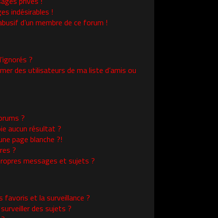
ages privés !
es indésirables !
l abusif d’un membre de ce forum !
’ignorés ?
er des utilisateurs de ma liste d’amis ou
orums ?
ie aucun résultat ?
une page blanche ?!
res ?
ropres messages et sujets ?
s favoris et la surveillance ?
urveiller des sujets ?