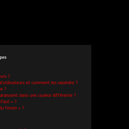
upes
eurs ?
d’utilisateurs et comment les rejoindre ?
e ?
raissent dans une couleur différente ?
éfaut » ?
 du forum » ?