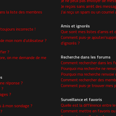
Je ne peux pas envoyer de mess
Je reçois sans arrêt des messag
ns la liste des membres
J’ai reçu un spam ou un courrie
Amis et ignorés
toujours incorrecte !
Que sont mes listes d’amis et d
Comment puis-je ajouter/supprim
 de mon nom d’utilisateur ?
d’ignorés ?
ier ?
Recherche dans les forums
re, on me demande de me
Comment rechercher dans les f
Pourquoi ma recherche ne renvo
Pourquoi ma recherche renvoie 
es
Comment rechercher des memb
une réponse ?
Comment puis-je trouver mes p
 ?
ages ?
Surveillance et favoris
Quelle est la différence entre le
ons à mon sondage ?
Comment mettre en favoris ou s
 ?