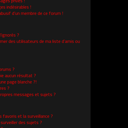
ages privés !
es indésirables !
l abusif d’un membre de ce forum !
’ignorés ?
er des utilisateurs de ma liste d’amis ou
orums ?
ie aucun résultat ?
une page blanche ?!
res ?
ropres messages et sujets ?
s favoris et la surveillance ?
urveiller des sujets ?