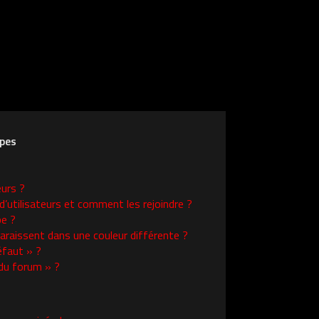
upes
eurs ?
d’utilisateurs et comment les rejoindre ?
e ?
raissent dans une couleur différente ?
éfaut » ?
 du forum » ?