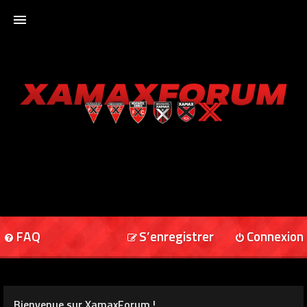
ACCUEIL
XAMAXFORUM
XAMAXONLINE
FAQ
S’enregistrer
Connexion
Bienvenue sur XamaxForum !