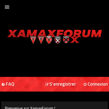
ACCUEIL
XAMAXFORUM
XAMAXONLINE
FAQ
S’enregistrer
Connexion
Bienvenue sur XamaxForum !