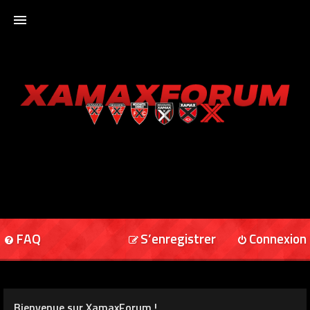
ACCUEIL
XAMAXFORUM
XAMAXONLINE
FAQ
S’enregistrer
Connexion
Bienvenue sur XamaxForum !