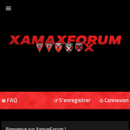
ACCUEIL
XAMAXFORUM
XAMAXONLINE
FAQ
S’enregistrer
Connexion
Bienvenue sur XamaxForum !