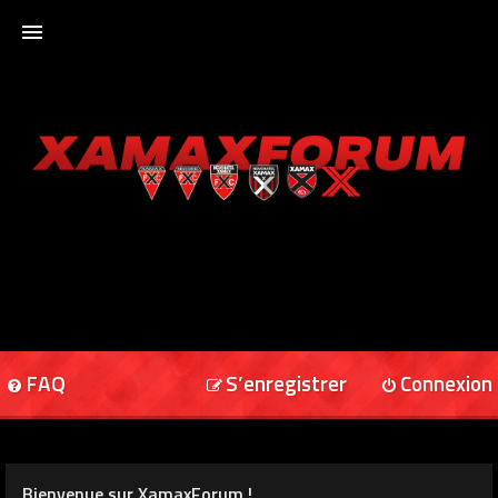
ACCUEIL
XAMAXFORUM
XAMAXONLINE
FAQ
S’enregistrer
Connexion
Bienvenue sur XamaxForum !