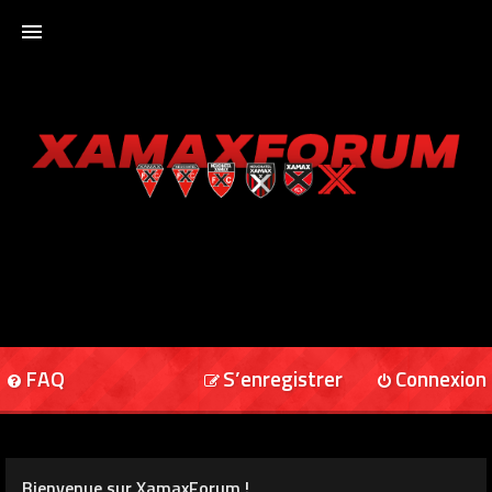
ACCUEIL
XAMAXFORUM
XAMAXONLINE
FAQ
S’enregistrer
Connexion
Bienvenue sur XamaxForum !