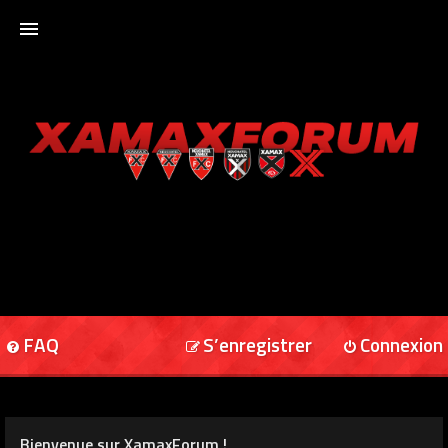
ACCUEIL
XAMAXFORUM
XAMAXONLINE
FAQ
S’enregistrer
Connexion
Bienvenue sur XamaxForum !