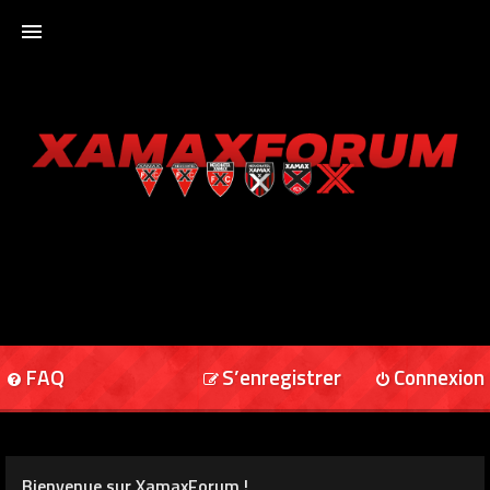
ACCUEIL
XAMAXFORUM
XAMAXONLINE
FAQ
S’enregistrer
Connexion
Bienvenue sur XamaxForum !