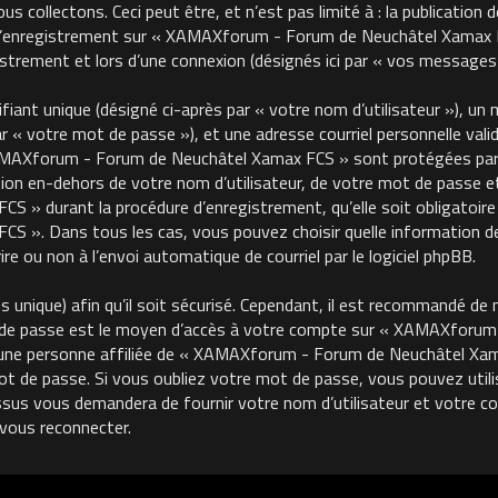
 collectons. Ceci peut être, et n’est pas limité à : la publication 
, l’enregistrement sur « XAMAXforum - Forum de Neuchâtel Xamax FC
trement et lors d’une connexion (désignés ici par « vos messages 
ant unique (désigné ci-après par « votre nom d’utilisateur »), un m
« votre mot de passe »), et une adresse courriel personnelle valide
MAXforum - Forum de Neuchâtel Xamax FCS » sont protégées par le
on en-dehors de votre nom d’utilisateur, de votre mot de passe et 
 durant la procédure d’enregistrement, qu’elle soit obligatoire o
 ». Dans tous les cas, vous pouvez choisir quelle information de
re ou non à l’envoi automatique de courriel par le logiciel phpBB.
unique) afin qu’il soit sécurisé. Cependant, il est recommandé de 
ot de passe est le moyen d’accès à votre compte sur « XAMAXforu
une personne affiliée de « XAMAXforum - Forum de Neuchâtel Xama
de passe. Si vous oubliez votre mot de passe, vous pouvez utilise
ssus vous demandera de fournir votre nom d’utilisateur et votre cour
vous reconnecter.