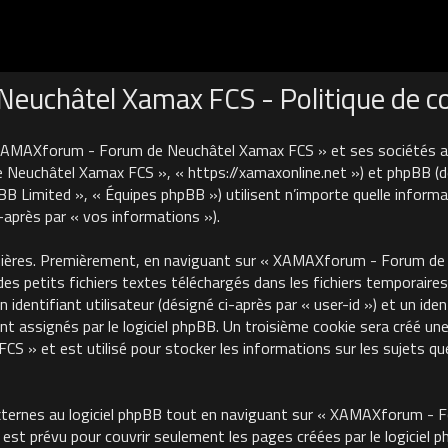
uchâtel Xamax FCS - Politique de con
 XAMAXforum - Forum de Neuchâtel Xamax FCS » et ses sociétés affi
euchâtel Xamax FCS », « https://xamaxonline.net ») et phpBB (désig
B Limited », « Équipes phpBB ») utilisent n’importe quelle informa
i-après par « vos informations »).
nières. Premièrement, en naviguant sur « XAMAXforum - Forum de N
des petits fichiers textes téléchargés dans les fichiers temporaires
identifiant utilisateur (désigné ci-après par « user-id ») et un iden
 assignés par le logiciel phpBB. Un troisième cookie sera créé une
 et est utilisé pour stocker les informations sur les sujets que
ternes au logiciel phpBB tout en naviguant sur « XAMAXforum - 
est prévu pour couvrir seulement les pages créées par le logiciel 