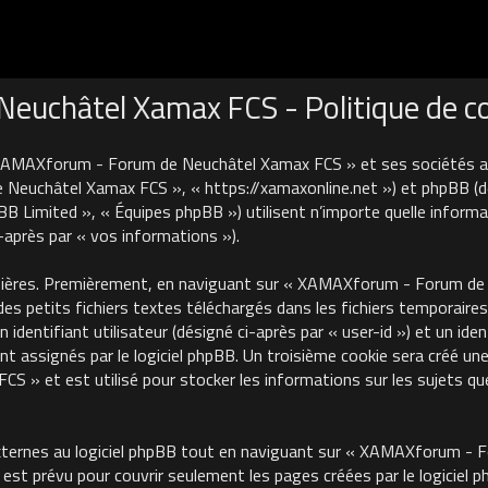
uchâtel Xamax FCS - Politique de con
 XAMAXforum - Forum de Neuchâtel Xamax FCS » et ses sociétés affi
euchâtel Xamax FCS », « https://xamaxonline.net ») et phpBB (désig
B Limited », « Équipes phpBB ») utilisent n’importe quelle informa
i-après par « vos informations »).
nières. Premièrement, en naviguant sur « XAMAXforum - Forum de N
des petits fichiers textes téléchargés dans les fichiers temporaires
identifiant utilisateur (désigné ci-après par « user-id ») et un iden
 assignés par le logiciel phpBB. Un troisième cookie sera créé une
 et est utilisé pour stocker les informations sur les sujets que
ternes au logiciel phpBB tout en naviguant sur « XAMAXforum - 
est prévu pour couvrir seulement les pages créées par le logiciel 