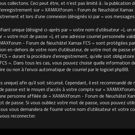
 collectons. Ceci peut être, et n’est pas limité à : la publication 
, l’enregistrement sur « XAMAXforum - Forum de Neuchâtel Xamax FC
trement et lors d’une connexion (désignés ici par « vos messages 
ant unique (désigné ci-après par « votre nom d’utilisateur »), un m
« votre mot de passe »), et une adresse courriel personnelle valide
MAXforum - Forum de Neuchâtel Xamax FCS » sont protégées par le
on en-dehors de votre nom d’utilisateur, de votre mot de passe et 
 durant la procédure d’enregistrement, qu’elle soit obligatoire o
 ». Dans tous les cas, vous pouvez choisir quelle information de
re ou non à l’envoi automatique de courriel par le logiciel phpBB.
unique) afin qu’il soit sécurisé. Cependant, il est recommandé de 
ot de passe est le moyen d’accès à votre compte sur « XAMAXforu
une personne affiliée de « XAMAXforum - Forum de Neuchâtel Xama
de passe. Si vous oubliez votre mot de passe, vous pouvez utilise
ssus vous demandera de fournir votre nom d’utilisateur et votre cour
vous reconnecter.