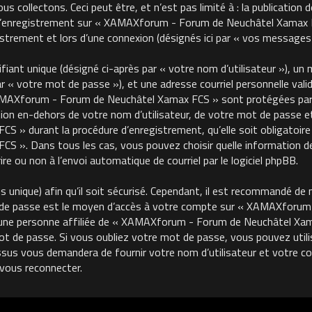
 collectons. Ceci peut être, et n’est pas limité à : la publication 
, l’enregistrement sur « XAMAXforum - Forum de Neuchâtel Xamax FC
trement et lors d’une connexion (désignés ici par « vos messages 
ant unique (désigné ci-après par « votre nom d’utilisateur »), un m
« votre mot de passe »), et une adresse courriel personnelle valide
MAXforum - Forum de Neuchâtel Xamax FCS » sont protégées par le
on en-dehors de votre nom d’utilisateur, de votre mot de passe et 
 durant la procédure d’enregistrement, qu’elle soit obligatoire o
 ». Dans tous les cas, vous pouvez choisir quelle information de
re ou non à l’envoi automatique de courriel par le logiciel phpBB.
unique) afin qu’il soit sécurisé. Cependant, il est recommandé de 
ot de passe est le moyen d’accès à votre compte sur « XAMAXforu
une personne affiliée de « XAMAXforum - Forum de Neuchâtel Xama
de passe. Si vous oubliez votre mot de passe, vous pouvez utilise
ssus vous demandera de fournir votre nom d’utilisateur et votre cour
vous reconnecter.