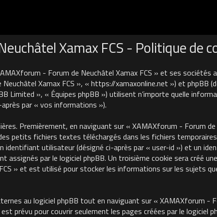
uchâtel Xamax FCS - Politique de con
 XAMAXforum - Forum de Neuchâtel Xamax FCS » et ses sociétés affi
euchâtel Xamax FCS », « https://xamaxonline.net ») et phpBB (désig
B Limited », « Équipes phpBB ») utilisent n’importe quelle informa
i-après par « vos informations »).
nières. Premièrement, en naviguant sur « XAMAXforum - Forum de N
des petits fichiers textes téléchargés dans les fichiers temporaires
identifiant utilisateur (désigné ci-après par « user-id ») et un iden
 assignés par le logiciel phpBB. Un troisième cookie sera créé une
 et est utilisé pour stocker les informations sur les sujets que
ternes au logiciel phpBB tout en naviguant sur « XAMAXforum - 
est prévu pour couvrir seulement les pages créées par le logiciel 