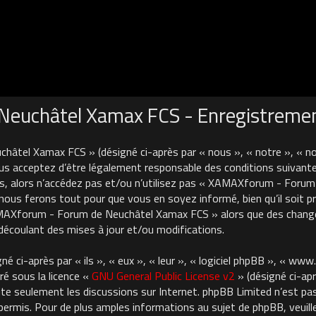
euchâtel Xamax FCS - Enregistreme
âtel Xamax FCS » (désigné ci-après par « nous », « notre », « 
us acceptez d’être légalement responsable des conditions suivante
es, alors n’accédez pas et/ou n’utilisez pas « XAMAXforum - For
nous ferons tout pour que vous en soyez informé, bien qu’il soit pru
AMAXforum - Forum de Neuchâtel Xamax FCS » alors que des chan
découlant des mises à jour et/ou modifications.
 ci-après par « ils », « eux », « leur », « logiciel phpBB », « ww
ré sous la licence «
GNU General Public License v2
» (désigné ci-apr
cilite seulement les discussions sur Internet. phpBB Limited n’est 
rmis. Pour de plus amples informations au sujet de phpBB, veuille