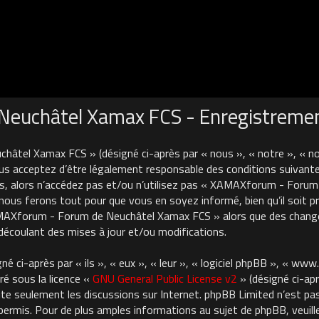
euchâtel Xamax FCS - Enregistreme
âtel Xamax FCS » (désigné ci-après par « nous », « notre », « 
us acceptez d’être légalement responsable des conditions suivante
es, alors n’accédez pas et/ou n’utilisez pas « XAMAXforum - For
nous ferons tout pour que vous en soyez informé, bien qu’il soit pru
AMAXforum - Forum de Neuchâtel Xamax FCS » alors que des chan
découlant des mises à jour et/ou modifications.
 ci-après par « ils », « eux », « leur », « logiciel phpBB », « ww
ré sous la licence «
GNU General Public License v2
» (désigné ci-apr
cilite seulement les discussions sur Internet. phpBB Limited n’est 
rmis. Pour de plus amples informations au sujet de phpBB, veuille