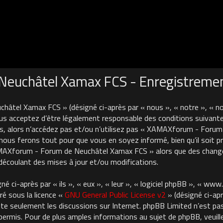
euchâtel Xamax FCS - Enregistreme
âtel Xamax FCS » (désigné ci-après par « nous », « notre », « 
us acceptez d’être légalement responsable des conditions suivante
es, alors n’accédez pas et/ou n’utilisez pas « XAMAXforum - For
nous ferons tout pour que vous en soyez informé, bien qu’il soit pru
AMAXforum - Forum de Neuchâtel Xamax FCS » alors que des chan
découlant des mises à jour et/ou modifications.
 ci-après par « ils », « eux », « leur », « logiciel phpBB », « ww
ré sous la licence «
GNU General Public License v2
» (désigné ci-apr
cilite seulement les discussions sur Internet. phpBB Limited n’est 
rmis. Pour de plus amples informations au sujet de phpBB, veuille