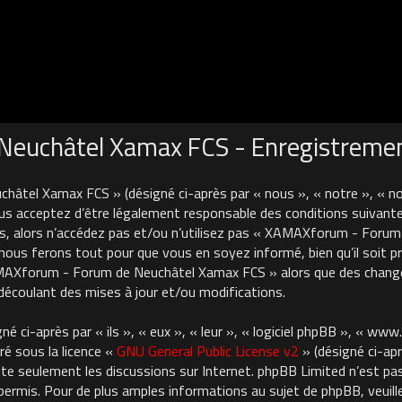
euchâtel Xamax FCS - Enregistreme
âtel Xamax FCS » (désigné ci-après par « nous », « notre », « 
us acceptez d’être légalement responsable des conditions suivante
es, alors n’accédez pas et/ou n’utilisez pas « XAMAXforum - For
nous ferons tout pour que vous en soyez informé, bien qu’il soit pru
AMAXforum - Forum de Neuchâtel Xamax FCS » alors que des chan
découlant des mises à jour et/ou modifications.
 ci-après par « ils », « eux », « leur », « logiciel phpBB », « ww
ré sous la licence «
GNU General Public License v2
» (désigné ci-apr
cilite seulement les discussions sur Internet. phpBB Limited n’est 
rmis. Pour de plus amples informations au sujet de phpBB, veuille