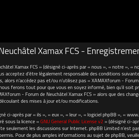
euchâtel Xamax FCS - Enregistreme
âtel Xamax FCS » (désigné ci-après par « nous », « notre », « 
us acceptez d’être légalement responsable des conditions suivante
es, alors n’accédez pas et/ou n’utilisez pas « XAMAXforum - For
nous ferons tout pour que vous en soyez informé, bien qu’il soit pru
AMAXforum - Forum de Neuchâtel Xamax FCS » alors que des chan
découlant des mises à jour et/ou modifications.
 ci-après par « ils », « eux », « leur », « logiciel phpBB », « ww
ré sous la licence «
GNU General Public License v2
» (désigné ci-apr
cilite seulement les discussions sur Internet. phpBB Limited n’est 
rmis. Pour de plus amples informations au sujet de phpBB, veuille