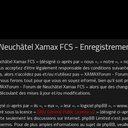
euchâtel Xamax FCS - Enregistreme
âtel Xamax FCS » (désigné ci-après par « nous », « notre », « 
us acceptez d’être légalement responsable des conditions suivante
es, alors n’accédez pas et/ou n’utilisez pas « XAMAXforum - For
nous ferons tout pour que vous en soyez informé, bien qu’il soit pru
AMAXforum - Forum de Neuchâtel Xamax FCS » alors que des chan
découlant des mises à jour et/ou modifications.
 ci-après par « ils », « eux », « leur », « logiciel phpBB », « ww
ré sous la licence «
GNU General Public License v2
» (désigné ci-apr
cilite seulement les discussions sur Internet. phpBB Limited n’est 
rmis. Pour de plus amples informations au sujet de phpBB, veuille