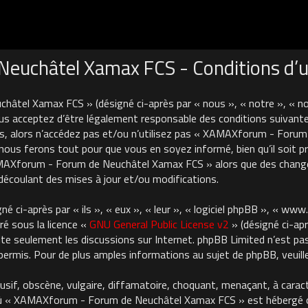
uchâtel Xamax FCS - Conditions d’ut
âtel Xamax FCS » (désigné ci-après par « nous », « notre », « 
us acceptez d’être légalement responsable des conditions suivante
es, alors n’accédez pas et/ou n’utilisez pas « XAMAXforum - For
nous ferons tout pour que vous en soyez informé, bien qu’il soit pru
AMAXforum - Forum de Neuchâtel Xamax FCS » alors que des chan
découlant des mises à jour et/ou modifications.
 ci-après par « ils », « eux », « leur », « logiciel phpBB », « ww
ré sous la licence «
GNU General Public License v2
» (désigné ci-apr
cilite seulement les discussions sur Internet. phpBB Limited n’est 
rmis. Pour de plus amples informations au sujet de phpBB, veuille
usif, obscène, vulgaire, diffamatoire, choquant, menaçant, à carac
où « XAMAXforum - Forum de Neuchâtel Xamax FCS » est hébergé ou 