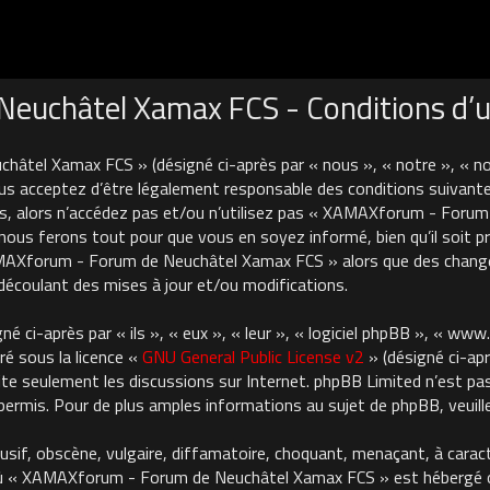
uchâtel Xamax FCS - Conditions d’ut
âtel Xamax FCS » (désigné ci-après par « nous », « notre », « 
us acceptez d’être légalement responsable des conditions suivante
es, alors n’accédez pas et/ou n’utilisez pas « XAMAXforum - For
nous ferons tout pour que vous en soyez informé, bien qu’il soit pru
AMAXforum - Forum de Neuchâtel Xamax FCS » alors que des chan
découlant des mises à jour et/ou modifications.
 ci-après par « ils », « eux », « leur », « logiciel phpBB », « ww
ré sous la licence «
GNU General Public License v2
» (désigné ci-apr
cilite seulement les discussions sur Internet. phpBB Limited n’est 
rmis. Pour de plus amples informations au sujet de phpBB, veuille
usif, obscène, vulgaire, diffamatoire, choquant, menaçant, à carac
où « XAMAXforum - Forum de Neuchâtel Xamax FCS » est hébergé ou 