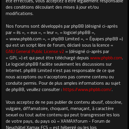
été effectués, vous acceptez d’être légalement responsable
des conditions découlant des mises à jour et/ou
modifications.
Nos forums sont développés par phpBB (désigné ci-après
par « ils », « eux », « leur », « logiciel phpBB »,
« www.phpbb.com », « phpBB Limited », « Équipes phpBB »)
qui est un script libre de forum, déclaré sous la licence «
GNU General Public License v2
» (désigné ci-après par
« GPL ») et qui peut être téléchargé depuis
www.phpbb.com
.
Le logiciel phpBB facilite seulement les discussions sur
Internet. phpBB Limited n’est pas responsable de ce que
nous acceptons ou n’acceptons pas comme contenu ou
conduite permis. Pour de plus amples informations au sujet
de phpBB, veuillez consulter :
https://www.phpbb.com/
.
Vous acceptez de ne pas publier de contenu abusif, obscène,
vulgaire, diffamatoire, choquant, menaçant, à caractère
sexuel ou tout autre contenu qui peut transgresser les lois
de votre pays, du pays où « XAMAXforum - Forum de
Neuchâtel Xamax FCS » est hébergé ou les lois