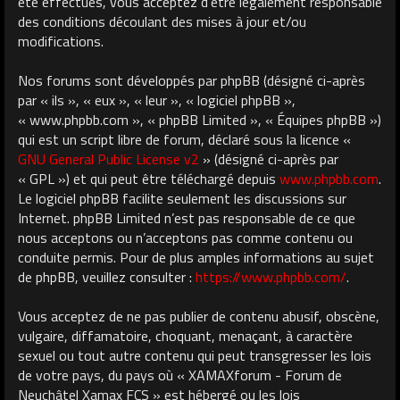
été effectués, vous acceptez d’être légalement responsable
des conditions découlant des mises à jour et/ou
modifications.
Nos forums sont développés par phpBB (désigné ci-après
par « ils », « eux », « leur », « logiciel phpBB »,
« www.phpbb.com », « phpBB Limited », « Équipes phpBB »)
qui est un script libre de forum, déclaré sous la licence «
GNU General Public License v2
» (désigné ci-après par
« GPL ») et qui peut être téléchargé depuis
www.phpbb.com
.
Le logiciel phpBB facilite seulement les discussions sur
Internet. phpBB Limited n’est pas responsable de ce que
nous acceptons ou n’acceptons pas comme contenu ou
conduite permis. Pour de plus amples informations au sujet
de phpBB, veuillez consulter :
https://www.phpbb.com/
.
Vous acceptez de ne pas publier de contenu abusif, obscène,
vulgaire, diffamatoire, choquant, menaçant, à caractère
sexuel ou tout autre contenu qui peut transgresser les lois
de votre pays, du pays où « XAMAXforum - Forum de
Neuchâtel Xamax FCS » est hébergé ou les lois