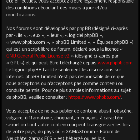
été effectués, vous acceptez d’être légalement responsable
des conditions découlant des mises à jour et/ou
modifications.
Nos forums sont développés par phpBB (désigné ci-après
par « ils », « eux », « leur », « logiciel phpBB »,
« www.phpbb.com », « phpBB Limited », « Équipes phpBB »)
qui est un script libre de forum, déclaré sous la licence «
GNU General Public License v2
» (désigné ci-après par
« GPL ») et qui peut être téléchargé depuis
www.phpbb.com
.
Le logiciel phpBB facilite seulement les discussions sur
Internet. phpBB Limited n’est pas responsable de ce que
nous acceptons ou n’acceptons pas comme contenu ou
conduite permis. Pour de plus amples informations au sujet
de phpBB, veuillez consulter :
https://www.phpbb.com/
.
Vous acceptez de ne pas publier de contenu abusif, obscène,
vulgaire, diffamatoire, choquant, menaçant, à caractère
sexuel ou tout autre contenu qui peut transgresser les lois
de votre pays, du pays où « XAMAXforum - Forum de
Neuchâtel Xamax FCS » est hébergé ou les lois