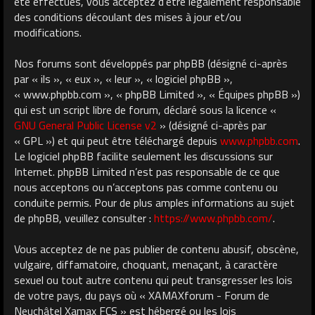
été effectués, vous acceptez d’être légalement responsable
des conditions découlant des mises à jour et/ou
modifications.
Nos forums sont développés par phpBB (désigné ci-après
par « ils », « eux », « leur », « logiciel phpBB »,
« www.phpbb.com », « phpBB Limited », « Équipes phpBB »)
qui est un script libre de forum, déclaré sous la licence «
GNU General Public License v2
» (désigné ci-après par
« GPL ») et qui peut être téléchargé depuis
www.phpbb.com
.
Le logiciel phpBB facilite seulement les discussions sur
Internet. phpBB Limited n’est pas responsable de ce que
nous acceptons ou n’acceptons pas comme contenu ou
conduite permis. Pour de plus amples informations au sujet
de phpBB, veuillez consulter :
https://www.phpbb.com/
.
Vous acceptez de ne pas publier de contenu abusif, obscène,
vulgaire, diffamatoire, choquant, menaçant, à caractère
sexuel ou tout autre contenu qui peut transgresser les lois
de votre pays, du pays où « XAMAXforum - Forum de
Neuchâtel Xamax FCS » est hébergé ou les lois