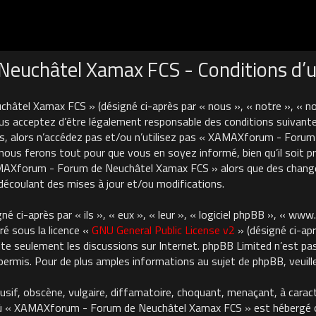
uchâtel Xamax FCS - Conditions d’ut
âtel Xamax FCS » (désigné ci-après par « nous », « notre », « 
us acceptez d’être légalement responsable des conditions suivante
es, alors n’accédez pas et/ou n’utilisez pas « XAMAXforum - For
nous ferons tout pour que vous en soyez informé, bien qu’il soit pru
AMAXforum - Forum de Neuchâtel Xamax FCS » alors que des chan
découlant des mises à jour et/ou modifications.
 ci-après par « ils », « eux », « leur », « logiciel phpBB », « ww
ré sous la licence «
GNU General Public License v2
» (désigné ci-apr
cilite seulement les discussions sur Internet. phpBB Limited n’est 
rmis. Pour de plus amples informations au sujet de phpBB, veuille
usif, obscène, vulgaire, diffamatoire, choquant, menaçant, à carac
où « XAMAXforum - Forum de Neuchâtel Xamax FCS » est hébergé ou 