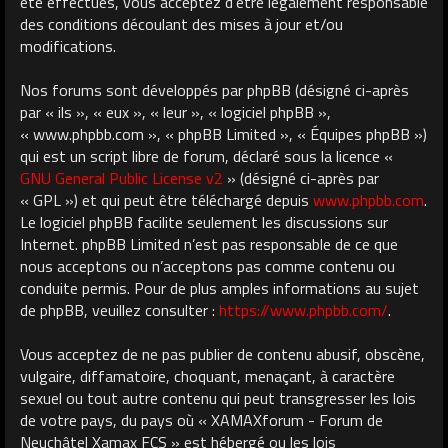
été effectués, vous acceptez d’être légalement responsable
des conditions découlant des mises à jour et/ou
modifications.
Nos forums sont développés par phpBB (désigné ci-après
par « ils », « eux », « leur », « logiciel phpBB »,
« www.phpbb.com », « phpBB Limited », « Équipes phpBB »)
qui est un script libre de forum, déclaré sous la licence «
GNU General Public License v2
» (désigné ci-après par
« GPL ») et qui peut être téléchargé depuis
www.phpbb.com
.
Le logiciel phpBB facilite seulement les discussions sur
Internet. phpBB Limited n’est pas responsable de ce que
nous acceptons ou n’acceptons pas comme contenu ou
conduite permis. Pour de plus amples informations au sujet
de phpBB, veuillez consulter :
https://www.phpbb.com/
.
Vous acceptez de ne pas publier de contenu abusif, obscène,
vulgaire, diffamatoire, choquant, menaçant, à caractère
sexuel ou tout autre contenu qui peut transgresser les lois
de votre pays, du pays où « XAMAXforum - Forum de
Neuchâtel Xamax FCS » est hébergé ou les lois