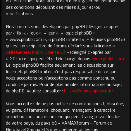
été effectués, vous acceptez d’être légalement responsable
des conditions découlant des mises à jour et/ou
modifications.
Nos forums sont développés par phpBB (désigné ci-après
par « ils », « eux », « leur », « logiciel phpBB »,
« www.phpbb.com », « phpBB Limited », « Équipes phpBB »)
qui est un script libre de forum, déclaré sous la licence «
GNU General Public License v2
» (désigné ci-après par
« GPL ») et qui peut être téléchargé depuis
www.phpbb.com
.
Le logiciel phpBB facilite seulement les discussions sur
Internet. phpBB Limited n’est pas responsable de ce que
nous acceptons ou n’acceptons pas comme contenu ou
conduite permis. Pour de plus amples informations au sujet
de phpBB, veuillez consulter :
https://www.phpbb.com/
.
Vous acceptez de ne pas publier de contenu abusif, obscène,
vulgaire, diffamatoire, choquant, menaçant, à caractère
sexuel ou tout autre contenu qui peut transgresser les lois
de votre pays, du pays où « XAMAXforum - Forum de
Neuchâtel Xamax FCS » est hébergé ou les lois