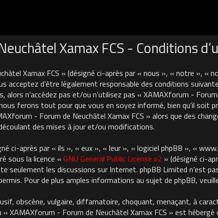
uchâtel Xamax FCS - Conditions d’ut
âtel Xamax FCS » (désigné ci-après par « nous », « notre », « 
us acceptez d’être légalement responsable des conditions suivante
es, alors n’accédez pas et/ou n’utilisez pas « XAMAXforum - For
nous ferons tout pour que vous en soyez informé, bien qu’il soit pru
AMAXforum - Forum de Neuchâtel Xamax FCS » alors que des chan
découlant des mises à jour et/ou modifications.
 ci-après par « ils », « eux », « leur », « logiciel phpBB », « ww
ré sous la licence «
GNU General Public License v2
» (désigné ci-apr
cilite seulement les discussions sur Internet. phpBB Limited n’est 
rmis. Pour de plus amples informations au sujet de phpBB, veuille
usif, obscène, vulgaire, diffamatoire, choquant, menaçant, à carac
où « XAMAXforum - Forum de Neuchâtel Xamax FCS » est hébergé ou 