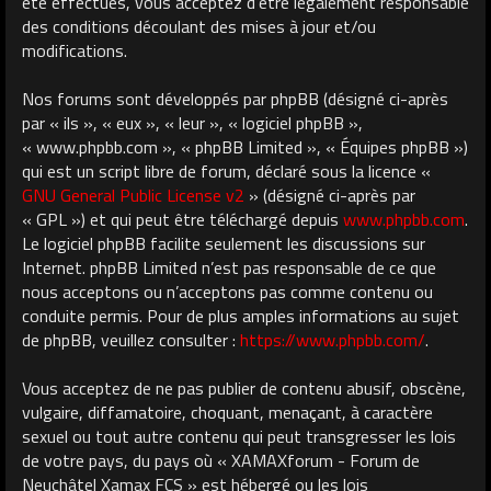
été effectués, vous acceptez d’être légalement responsable
des conditions découlant des mises à jour et/ou
modifications.
Nos forums sont développés par phpBB (désigné ci-après
par « ils », « eux », « leur », « logiciel phpBB »,
« www.phpbb.com », « phpBB Limited », « Équipes phpBB »)
qui est un script libre de forum, déclaré sous la licence «
GNU General Public License v2
» (désigné ci-après par
« GPL ») et qui peut être téléchargé depuis
www.phpbb.com
.
Le logiciel phpBB facilite seulement les discussions sur
Internet. phpBB Limited n’est pas responsable de ce que
nous acceptons ou n’acceptons pas comme contenu ou
conduite permis. Pour de plus amples informations au sujet
de phpBB, veuillez consulter :
https://www.phpbb.com/
.
Vous acceptez de ne pas publier de contenu abusif, obscène,
vulgaire, diffamatoire, choquant, menaçant, à caractère
sexuel ou tout autre contenu qui peut transgresser les lois
de votre pays, du pays où « XAMAXforum - Forum de
Neuchâtel Xamax FCS » est hébergé ou les lois