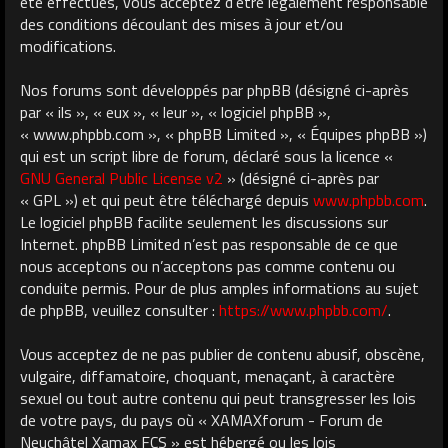
été effectués, vous acceptez d’être légalement responsable
des conditions découlant des mises à jour et/ou
modifications.
Nos forums sont développés par phpBB (désigné ci-après
par « ils », « eux », « leur », « logiciel phpBB »,
« www.phpbb.com », « phpBB Limited », « Équipes phpBB »)
qui est un script libre de forum, déclaré sous la licence «
GNU General Public License v2
» (désigné ci-après par
« GPL ») et qui peut être téléchargé depuis
www.phpbb.com
.
Le logiciel phpBB facilite seulement les discussions sur
Internet. phpBB Limited n’est pas responsable de ce que
nous acceptons ou n’acceptons pas comme contenu ou
conduite permis. Pour de plus amples informations au sujet
de phpBB, veuillez consulter :
https://www.phpbb.com/
.
Vous acceptez de ne pas publier de contenu abusif, obscène,
vulgaire, diffamatoire, choquant, menaçant, à caractère
sexuel ou tout autre contenu qui peut transgresser les lois
de votre pays, du pays où « XAMAXforum - Forum de
Neuchâtel Xamax FCS » est hébergé ou les lois