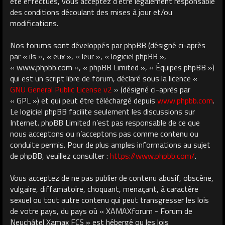
été effectués, vous acceptez d’être légalement responsable
des conditions découlant des mises à jour et/ou
modifications.
Nos forums sont développés par phpBB (désigné ci-après
par « ils », « eux », « leur », « logiciel phpBB »,
« www.phpbb.com », « phpBB Limited », « Équipes phpBB »)
qui est un script libre de forum, déclaré sous la licence «
GNU General Public License v2
» (désigné ci-après par
« GPL ») et qui peut être téléchargé depuis
www.phpbb.com
.
Le logiciel phpBB facilite seulement les discussions sur
Internet. phpBB Limited n’est pas responsable de ce que
nous acceptons ou n’acceptons pas comme contenu ou
conduite permis. Pour de plus amples informations au sujet
de phpBB, veuillez consulter :
https://www.phpbb.com/
.
Vous acceptez de ne pas publier de contenu abusif, obscène,
vulgaire, diffamatoire, choquant, menaçant, à caractère
sexuel ou tout autre contenu qui peut transgresser les lois
de votre pays, du pays où « XAMAXforum - Forum de
Neuchâtel Xamax FCS » est hébergé ou les lois