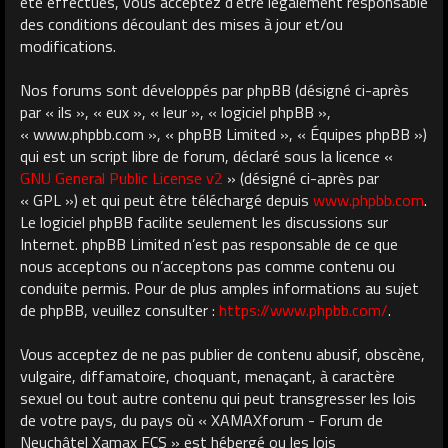
été effectués, vous acceptez d’être légalement responsable
des conditions découlant des mises à jour et/ou
modifications.
Nos forums sont développés par phpBB (désigné ci-après
par « ils », « eux », « leur », « logiciel phpBB »,
« www.phpbb.com », « phpBB Limited », « Équipes phpBB »)
qui est un script libre de forum, déclaré sous la licence «
GNU General Public License v2
» (désigné ci-après par
« GPL ») et qui peut être téléchargé depuis
www.phpbb.com
.
Le logiciel phpBB facilite seulement les discussions sur
Internet. phpBB Limited n’est pas responsable de ce que
nous acceptons ou n’acceptons pas comme contenu ou
conduite permis. Pour de plus amples informations au sujet
de phpBB, veuillez consulter :
https://www.phpbb.com/
.
Vous acceptez de ne pas publier de contenu abusif, obscène,
vulgaire, diffamatoire, choquant, menaçant, à caractère
sexuel ou tout autre contenu qui peut transgresser les lois
de votre pays, du pays où « XAMAXforum - Forum de
Neuchâtel Xamax FCS » est hébergé ou les lois