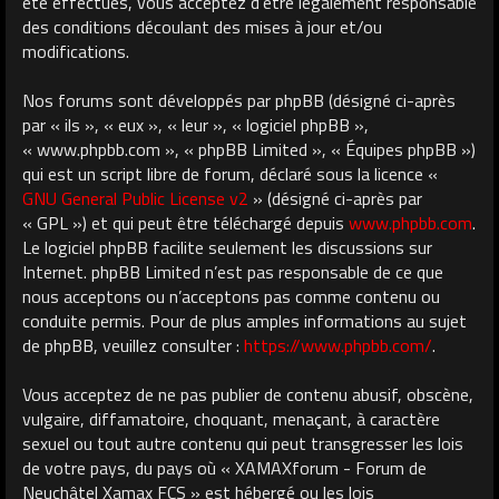
été effectués, vous acceptez d’être légalement responsable
des conditions découlant des mises à jour et/ou
modifications.
Nos forums sont développés par phpBB (désigné ci-après
par « ils », « eux », « leur », « logiciel phpBB »,
« www.phpbb.com », « phpBB Limited », « Équipes phpBB »)
qui est un script libre de forum, déclaré sous la licence «
GNU General Public License v2
» (désigné ci-après par
« GPL ») et qui peut être téléchargé depuis
www.phpbb.com
.
Le logiciel phpBB facilite seulement les discussions sur
Internet. phpBB Limited n’est pas responsable de ce que
nous acceptons ou n’acceptons pas comme contenu ou
conduite permis. Pour de plus amples informations au sujet
de phpBB, veuillez consulter :
https://www.phpbb.com/
.
Vous acceptez de ne pas publier de contenu abusif, obscène,
vulgaire, diffamatoire, choquant, menaçant, à caractère
sexuel ou tout autre contenu qui peut transgresser les lois
de votre pays, du pays où « XAMAXforum - Forum de
Neuchâtel Xamax FCS » est hébergé ou les lois