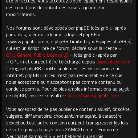
été effectués, vous acceptez d’être légalement responsable
des conditions découlant des mises à jour et/ou
modifications.
Nos forums sont développés par phpBB (désigné ci-après
par « ils », « eux », « leur », « logiciel phpBB »,
« www.phpbb.com », « phpBB Limited », « Équipes phpBB »)
qui est un script libre de forum, déclaré sous la licence «
GNU General Public License v2
» (désigné ci-après par
« GPL ») et qui peut être téléchargé depuis
www.phpbb.com
.
Le logiciel phpBB facilite seulement les discussions sur
Internet. phpBB Limited n’est pas responsable de ce que
nous acceptons ou n’acceptons pas comme contenu ou
conduite permis. Pour de plus amples informations au sujet
de phpBB, veuillez consulter :
https://www.phpbb.com/
.
Vous acceptez de ne pas publier de contenu abusif, obscène,
vulgaire, diffamatoire, choquant, menaçant, à caractère
sexuel ou tout autre contenu qui peut transgresser les lois
de votre pays, du pays où « XAMAXforum - Forum de
Neuchâtel Xamax FCS » est hébergé ou les lois